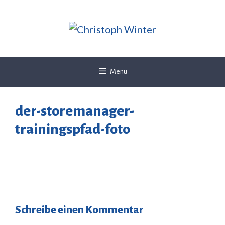
Zum
Inhalt
springen
Menü
der-storemanager-
trainingspfad-foto
Schreibe einen Kommentar