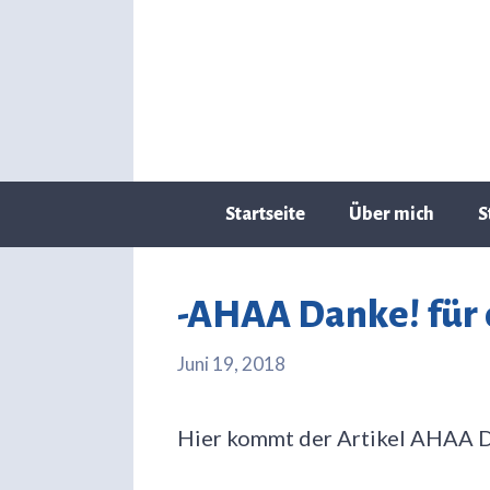
Zum
Inhalt
springen
Startseite
Über mich
S
-AHAA Danke! für d
Juni 19, 2018
Hier kommt der Artikel AHAA 