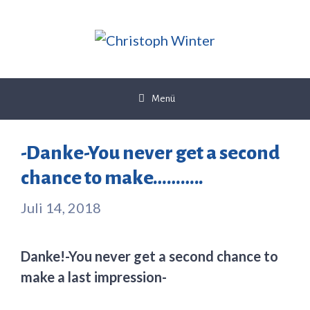
Zum
Inhalt
springen
Menü
-Danke-You never get a second
chance to make………..
Juli 14, 2018
Danke!-You never get a second chance to
make a last impression-