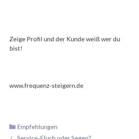
Zeige Profil und der Kunde weiß wer du
bist!
www.frequenz-steigern.de
Kategorien
Empfehlungen
Service-Fluch oder Segen?